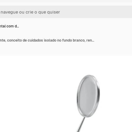
ntal com d…
Espelho dental com dente, conceito de cuidados isolado no fundo branco, renderização em 3d