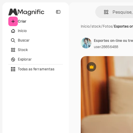
Criar
Início
/
stock
/
Fotos
/
Esportes on
Início
Buscar
Esportes on-line ou tr
user28856488
Stock
Explorar
Todas as ferramentas
Premium