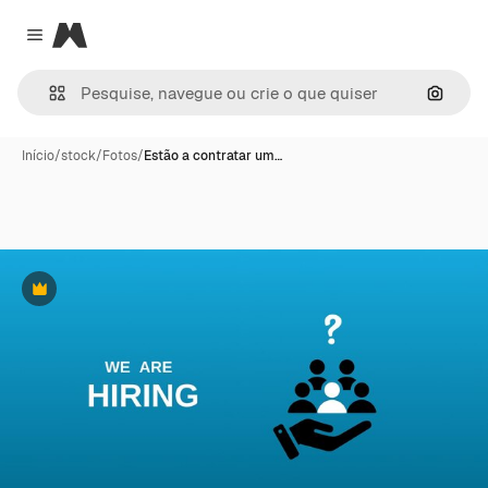
Magnific
Close menu
Pesqui
Início
/
stock
/
Fotos
/
Estão a contratar um…
Premium