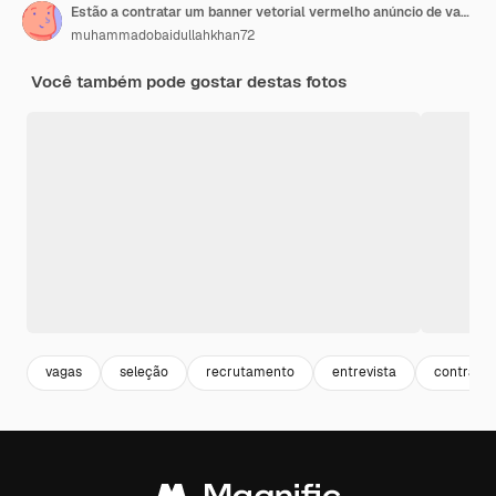
Estão a contratar um banner vetorial vermelho anúncio de vaga de empregado com uma lupa em azul
muhammadobaidullahkhan72
Você também pode gostar destas fotos
vagas
seleção
recrutamento
entrevista
contrata