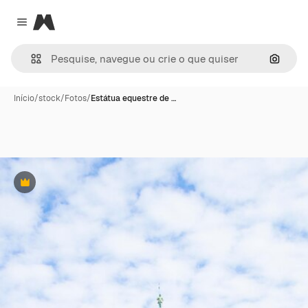
Magnific
Close menu
Pesqui
Início
/
stock
/
Fotos
/
Estátua equestre de …
Premium