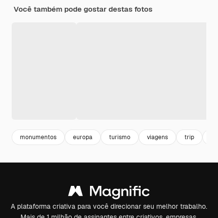
Você também pode gostar destas fotos
monumentos
europa
turismo
viagens
trip
vi
A plataforma criativa para você direcionar seu melhor trabalho.
Mais de 1 milhão de assinantes entre criativos, empresas,