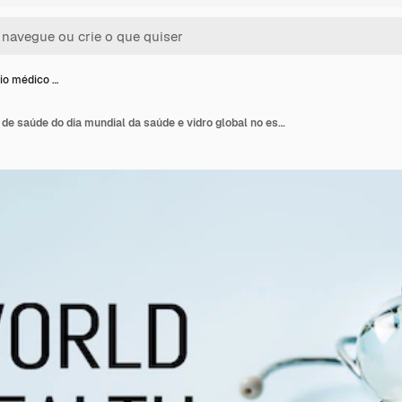
io médico …
Estetoscópio médico e de saúde do dia mundial da saúde e vidro global no espaço da cópia de fundo azul