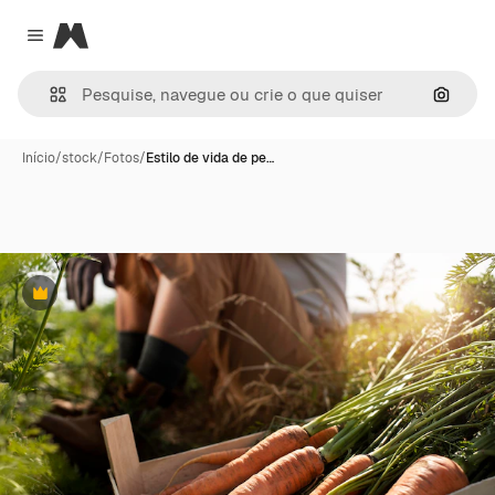
Magnific
Close menu
Pesqui
Início
/
stock
/
Fotos
/
Estilo de vida de pe…
Premium