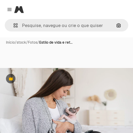
Magnific
Close menu
Pesqui
Início
/
stock
/
Fotos
/
Estilo de vida e ret…
Premium