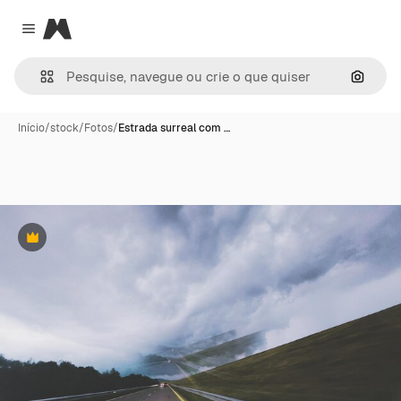
Magnific
Close menu
Pesqui
Início
/
stock
/
Fotos
/
Estrada surreal com …
Premium