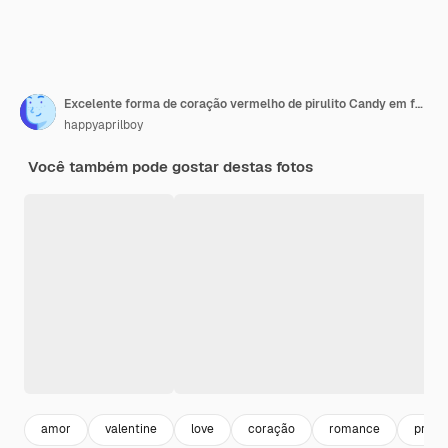
Excelente forma de coração vermelho de pirulito Candy em fundo rosa. Renderização 3D. Idéia mínima do conceito dos namorados.
happyaprilboy
Você também pode gostar destas fotos
amor
valentine
love
coração
romance
prese