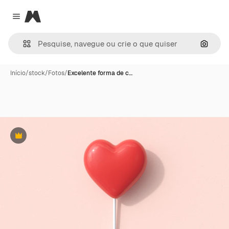
Magnific
Close menu
Pesqui
Início
/
stock
/
Fotos
/
Excelente forma de c…
Premium