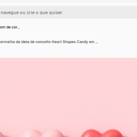
tom de cor…
Excelente tom de cor vermelha da ideia de conceito Heart Shapes Candy em fundo rosa. Renderização 3D. Valentine Concept Idea.