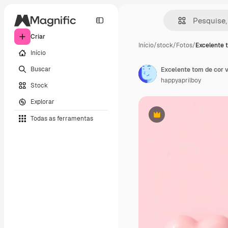
Criar
Início
/
stock
/
Fotos
/
Excelente 
Início
Buscar
happyaprilboy
Stock
Explorar
Todas as ferramentas
Premium