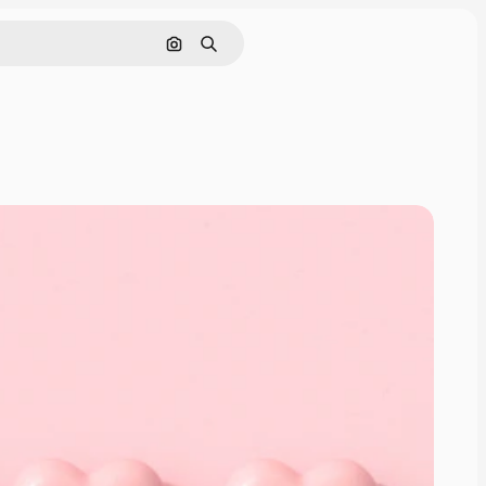
Pesquisar por imagem
Buscar