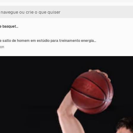
de basquet…
Exercício de basquete e salto de homem em estúdio para treinamento energia e aptidão corporal saudável isolados em fundo preto Jogador de esportes e atleta atirando bola ou competição dunk e espaço de maquete
ion