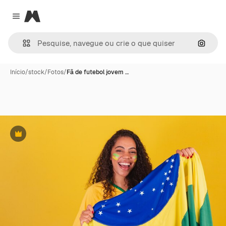
Magnific
Close menu
Pesqui
Início
/
stock
/
Fotos
/
Fã de futebol jovem …
Premium