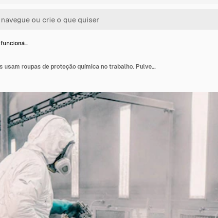
 funcioná…
Fábrica, os funcionários usam roupas de proteção química no trabalho. Pulverização de tinta.