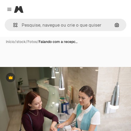
Magnific
Close menu
Pesqui
Início
/
stock
/
Fotos
/
Falando com a recepc…
Premium