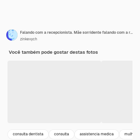
Falando com a recepcionista. Mãe sorridente falando com a recepcionista em um dentista particular antes do exame
zinkevych
Você também pode gostar destas fotos
consulta dentista
consulta
assistencia medica
mulher p