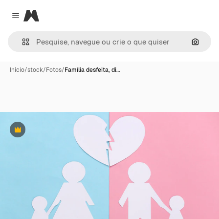
Magnific
Close menu
Pesqui
Início
/
stock
/
Fotos
/
Família desfeita, di…
Premium