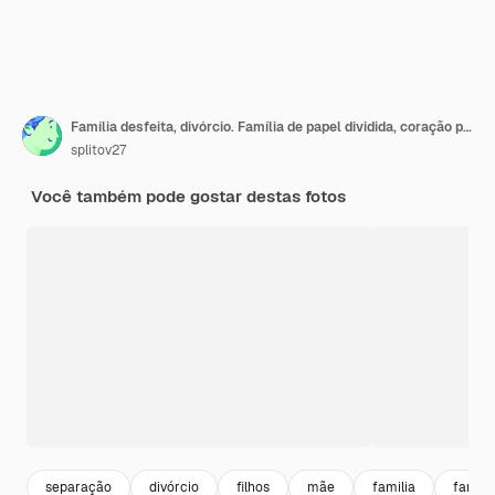
Família desfeita, divórcio. Família de papel dividida, coração partido em pastel rosa azul
splitov27
Você também pode gostar destas fotos
separação
divórcio
filhos
mãe
familia
family