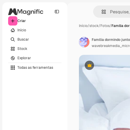
Criar
Início
/
stock
/
Fotos
/
Família do
Início
Buscar
Família dormindo junt
wavebreakmedia_micr
Stock
Explorar
Todas as ferramentas
Premium