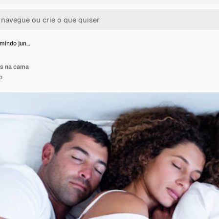
rmindo jun…
os na cama
o