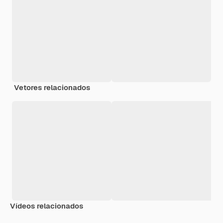
Vetores relacionados
Vídeos relacionados
Premium
Premium
Gerado por IA
Premium
Premium