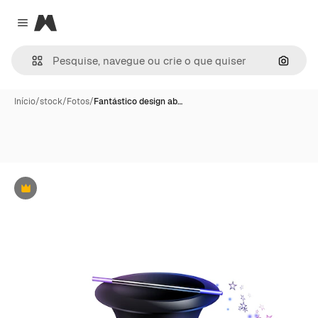
Magnific
Close menu
Pesqui
Início
/
stock
/
Fotos
/
Fantástico design ab…
Premium