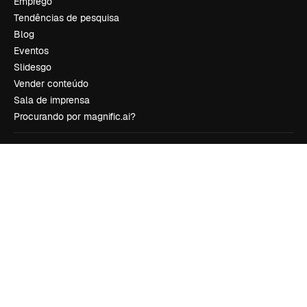
Emprego
Tendências de pesquisa
Blog
Eventos
Slidesgo
Vender conteúdo
Sala de imprensa
Procurando por magnific.ai?
Siga-nos
Suporte ao cliente
Instagram
YouTube
LinkedIn
TikTok
Discord
X
Reddit