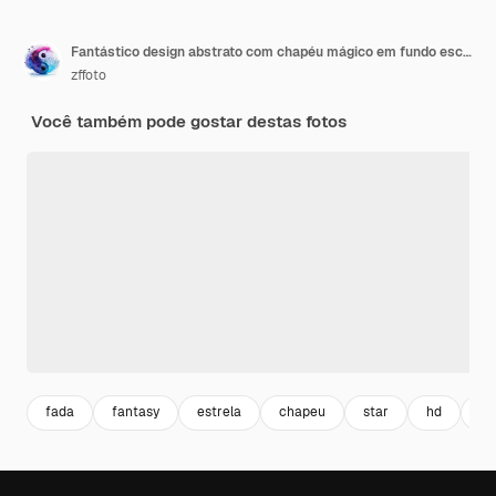
Fantástico design abstrato com chapéu mágico em fundo escuro
zffoto
Você também pode gostar destas fotos
fada
fantasy
estrela
chapeu
star
hd
mi