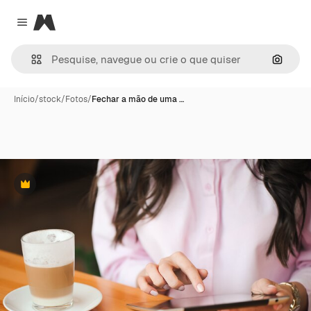
Magnific
Close menu
Pesqui
Início
/
stock
/
Fotos
/
Fechar a mão de uma …
Premium