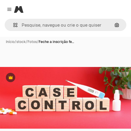
Magnific
Close menu
Pesqui
Início
/
stock
/
Fotos
/
Feche a inscrição fe…
Premium