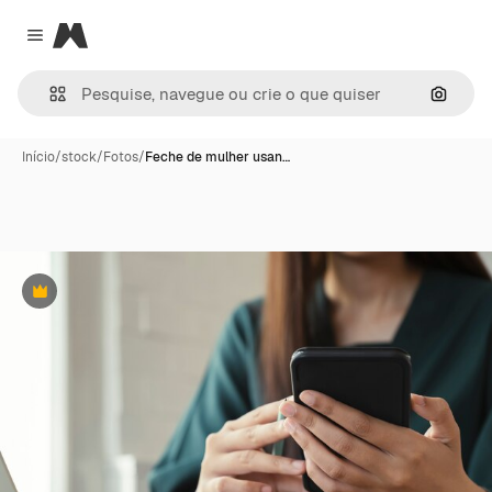
Magnific
Close menu
Pesqui
Início
/
stock
/
Fotos
/
Feche de mulher usan…
Premium