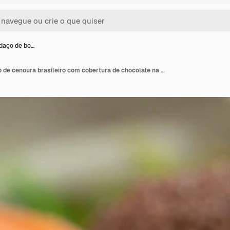
daço de bo…
Feche o pedaço de bolo de cenoura brasileiro com cobertura de chocolate na mesa de madeira com cenouras ao fundo