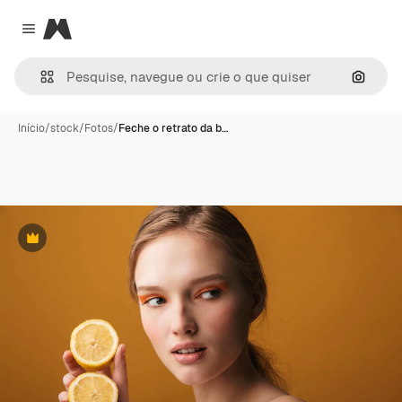
Magnific
Close menu
Pesqui
Início
/
stock
/
Fotos
/
Feche o retrato da b…
Premium