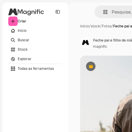
Criar
Início
/
stock
/
Fotos
/
Feche pai e
Início
Buscar
Feche pai e filho de m
magnific
Stock
Explorar
Todas as ferramentas
Premium