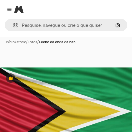
Magnific
Close menu
Pesqui
Início
/
stock
/
Fotos
/
Fecho da onda da ban…
Premium