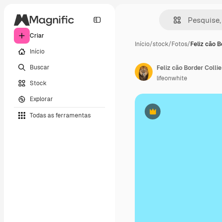
Criar
Início
/
stock
/
Fotos
/
Feliz cão B
Início
Buscar
Feliz cão Border Colli
lifeonwhite
Stock
Explorar
Todas as ferramentas
Premium