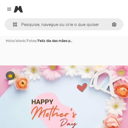
Magnific
Close menu
Pesqui
Início
/
stock
/
Fotos
/
Feliz dia das mães p…
Premium