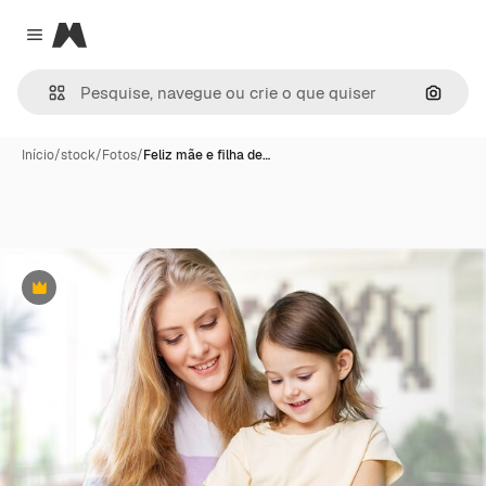
Magnific
Close menu
Pesqui
Início
/
stock
/
Fotos
/
Feliz mãe e filha de…
Premium