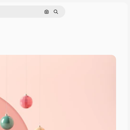
Pesquisar por imagem
Buscar