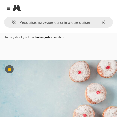
Magnific
Close menu
Pesqui
Início
/
stock
/
Fotos
/
Férias judaicas Hanu…
Premium