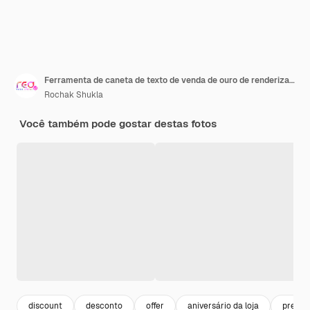
Ferramenta de caneta de texto de venda de ouro de renderização 3D criada caminho de recorte incluído em JPEG fácil de compor
Rochak Shukla
Você também pode gostar destas fotos
discount
desconto
offer
aniversário da loja
preço