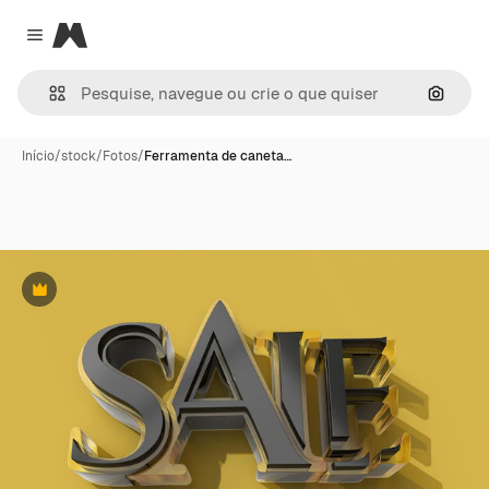
Magnific
Close menu
Pesqui
Início
/
stock
/
Fotos
/
Ferramenta de caneta…
Premium