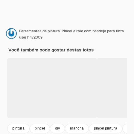
Ferramentas de pintura. Pincel e rolo com bandeja para tinta
user11472009
Você também pode gostar destas fotos
pintura
pincel
diy
mancha
pincel pintura
ren