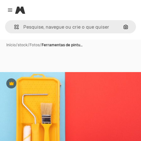
Magnific
Close menu
Pesqui
Início
/
stock
/
Fotos
/
Ferramentas de pintu…
Premium