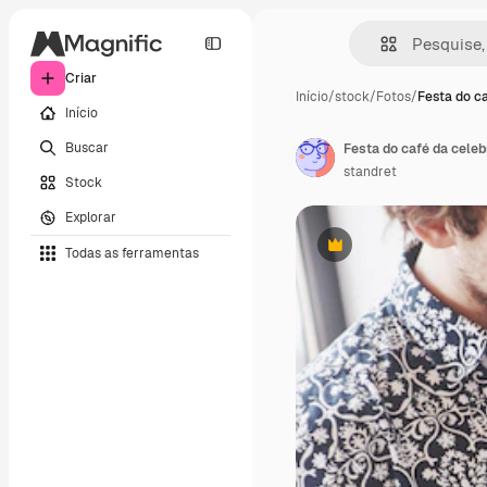
Criar
Início
/
stock
/
Fotos
/
Festa do ca
Início
Buscar
standret
Stock
Explorar
Todas as ferramentas
Premium