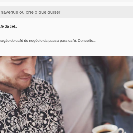
fé da cel…
Festa do café da celebração do café do negócio da pausa para café. Conceito de Brainstorming de trabalho em equipe