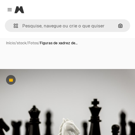
Magnific
Close menu
Pesqui
Início
/
stock
/
Fotos
/
Figuras de xadrez de…
Premium