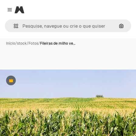
Magnific
Close menu
Pesqui
Início
/
stock
/
Fotos
/
Fileiras de milho ve…
Premium