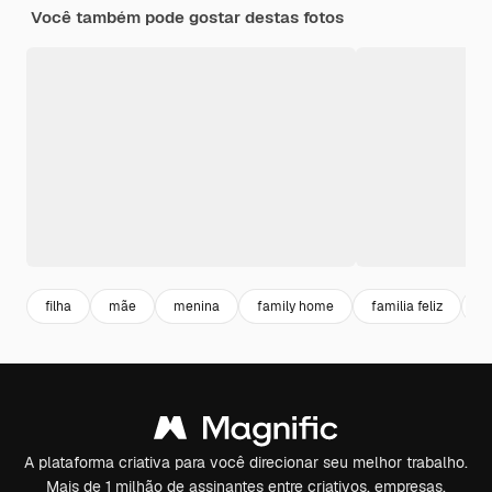
Você também pode gostar destas fotos
filha
mãe
menina
family home
familia feliz
f
A plataforma criativa para você direcionar seu melhor trabalho.
Mais de 1 milhão de assinantes entre criativos, empresas,