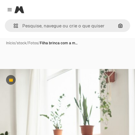
Magnific
Close menu
Pesqui
Início
/
stock
/
Fotos
/
Filha brinca com a m…
Premium