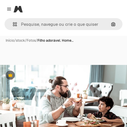
Magnific
Close menu
Pesqui
Início
/
stock
/
Fotos
/
Filho adorável. Home…
Premium