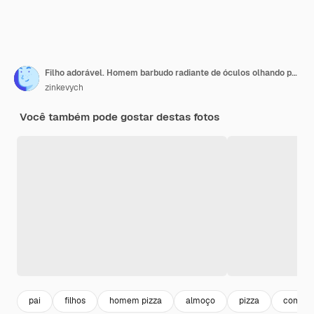
Filho adorável. Homem barbudo radiante de óculos olhando para seu filho adorável enquanto comia pizza no almoço
zinkevych
Você também pode gostar destas fotos
pai
filhos
homem pizza
almoço
pizza
comend