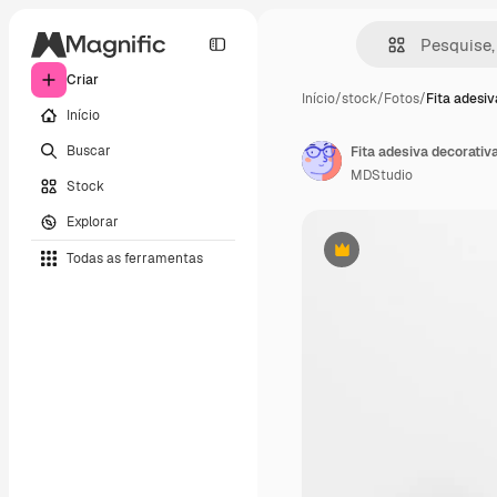
Criar
Início
/
stock
/
Fotos
/
Fita adesi
Início
Buscar
Fita adesiva decorativ
MDStudio
Stock
Explorar
Todas as ferramentas
Premium