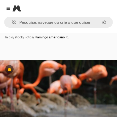
Magnific
Close menu
Pesqui
Início
/
stock
/
Fotos
/
Flamingo americano P…
Premium