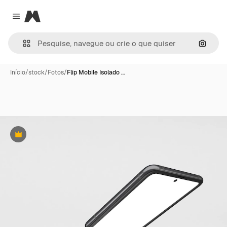
Magnific
Close menu
Pesqui
Início
/
stock
/
Fotos
/
Flip Mobile Isolado …
Premium