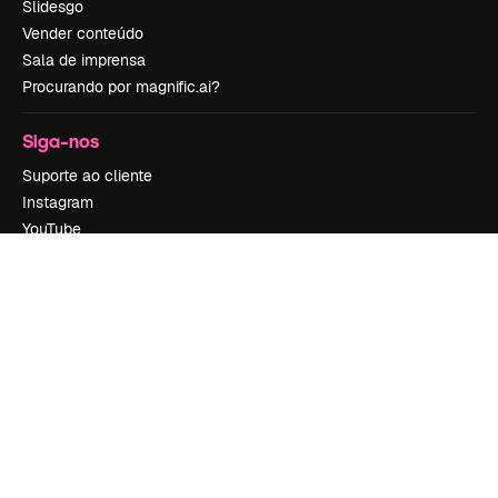
Slidesgo
Vender conteúdo
Sala de imprensa
Procurando por magnific.ai?
Siga-nos
Suporte ao cliente
Instagram
YouTube
LinkedIn
TikTok
Discord
X
Reddit
Copyright © 2010-
2026
Freepik Company S.L.U.
Todos os direitos
reservados
.