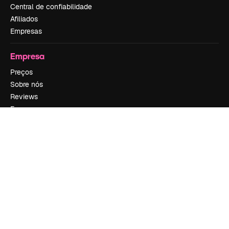
Central de confiabilidade
Afiliados
Empresas
Empresa
Preços
Sobre nós
Reviews
Emprego
Tendências de pesquisa
Blog
Eventos
Slidesgo
Vender conteúdo
Sala de imprensa
Procurando por magnific.ai?
Siga-nos