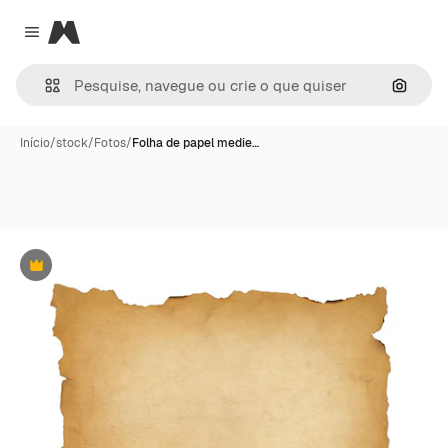
Magnific
Close menu
Pesqui
Início
/
stock
/
Fotos
/
Folha de papel medie…
Premium