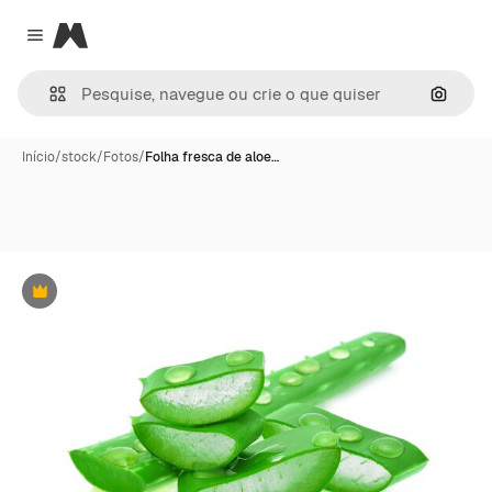
Magnific
Close menu
Pesqui
Início
/
stock
/
Fotos
/
Folha fresca de aloe…
Premium