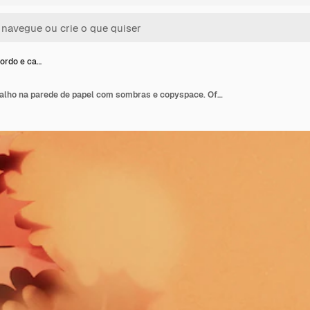
bordo e ca…
Folhas de bordo e carvalho na parede de papel com sombras e copyspace. Ofício de papel artesanal criativo, plana leigos. Parede de papel de outono tonificado.