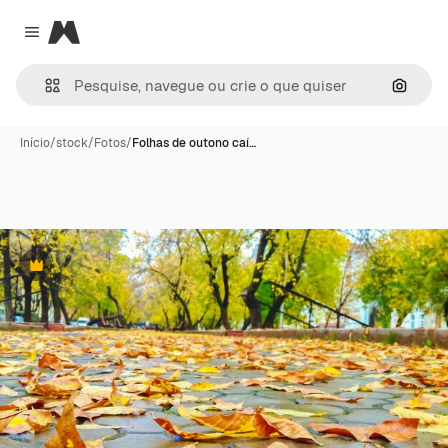
Magnific
Close menu
Pesqui
Início
/
stock
/
Fotos
/
Folhas de outono caí…
Premium