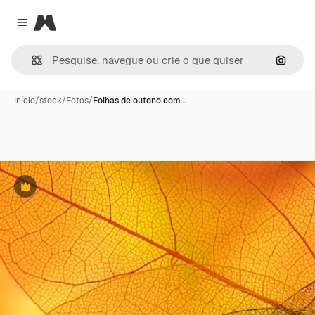
Magnific
Close menu
Pesqui
Início
/
stock
/
Fotos
/
Folhas de outono com…
Premium