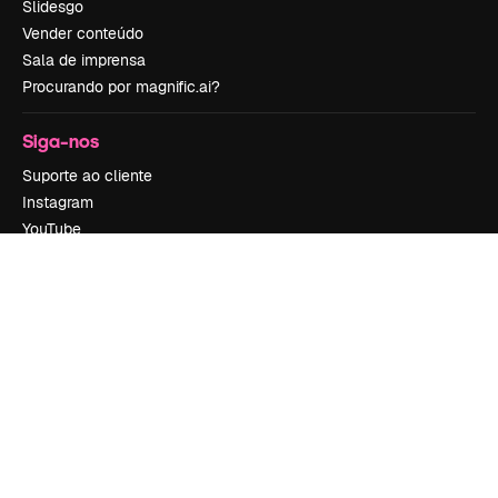
Slidesgo
Vender conteúdo
Sala de imprensa
Procurando por magnific.ai?
Siga-nos
Suporte ao cliente
Instagram
YouTube
LinkedIn
TikTok
Discord
X
Reddit
Copyright © 2010-
2026
Freepik Company S.L.U.
Todos os direitos
reservados
.