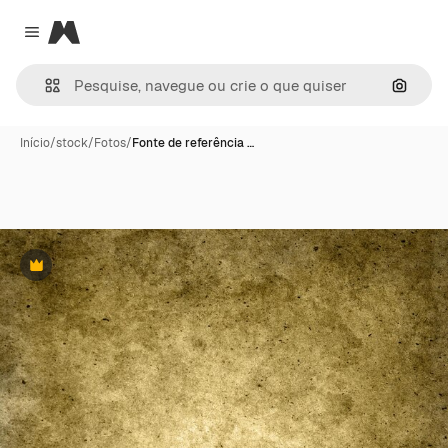
Magnific
Close menu
Pesqui
Início
/
stock
/
Fotos
/
Fonte de referência …
Premium