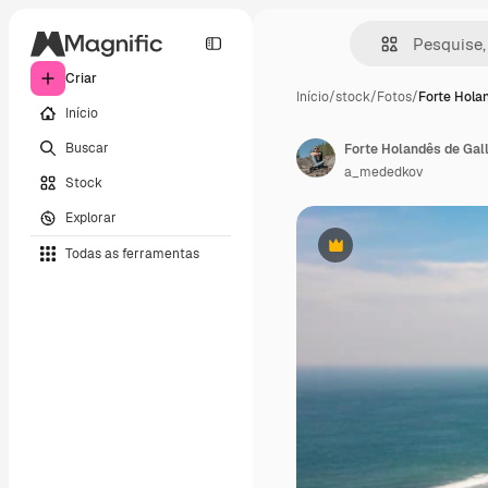
Criar
Início
/
stock
/
Fotos
/
Forte Hola
Início
Buscar
Forte Holandês de Gal
a_mededkov
Stock
Explorar
Todas as ferramentas
Premium