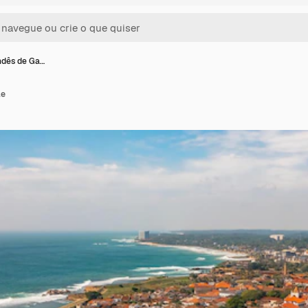
ndês de Ga…
le