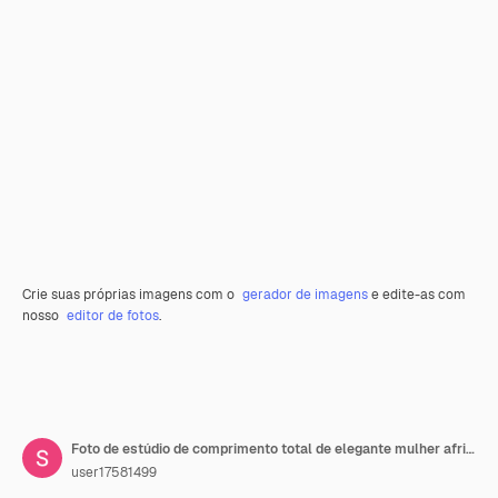
Crie suas próprias imagens com o
gerador de imagens
e edite-as com
nosso
editor de fotos
.
Foto de estúdio de comprimento total de elegante mulher africana encantadora, vestindo um terno vermelho brilhante com bandolete étnico tradicional.
user17581499