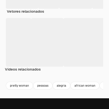
Vetores relacionados
Vídeos relacionados
pretty woman
pessoas
alegria
african woman
sor