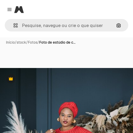
Magnific
Close menu
Pesqui
Início
/
stock
/
Fotos
/
Foto de estúdio de c…
Premium