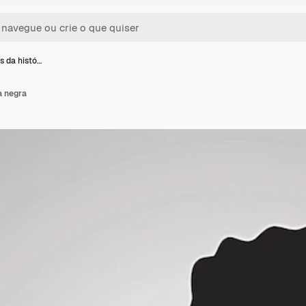
s da histó…
a negra