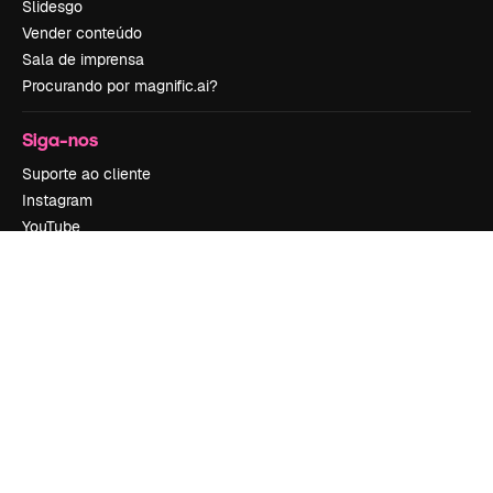
Slidesgo
Vender conteúdo
Sala de imprensa
Procurando por magnific.ai?
Siga-nos
Suporte ao cliente
Instagram
YouTube
LinkedIn
TikTok
Discord
X
Reddit
Copyright © 2010-
2026
Freepik Company S.L.U.
Todos os direitos
reservados
.