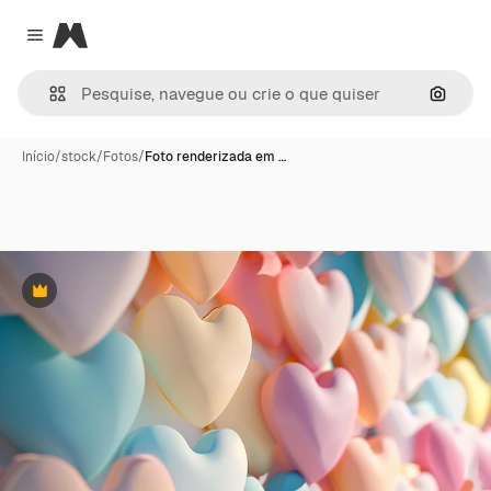
Magnific
Close menu
Pesqui
Início
/
stock
/
Fotos
/
Foto renderizada em …
Premium